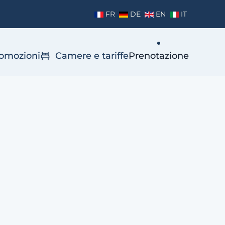
FR
DE
EN
IT
omozioni
Camere e tariffe
Prenotazione