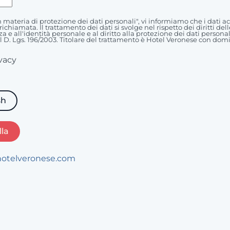
 in materia di protezione dei dati personali", vi informiamo che i dati 
ichiamata. Il trattamento dei dati si svolge nel rispetto dei diritti de
za e all'identità personale e al diritto alla protezione dei dati persona
del D. Lgs. 196/2003. Titolare del trattamento è Hotel Veronese con domic
vacy
sh
la
hotelveronese.com