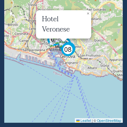
×
Hotel
Veronese
Leaflet
|
©
OpenStreetMap