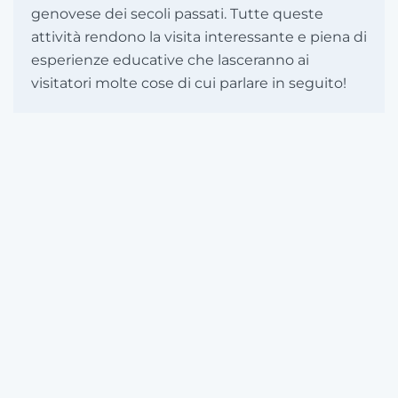
genovese dei secoli passati. Tutte queste
attività rendono la visita interessante e piena di
esperienze educative che lasceranno ai
visitatori molte cose di cui parlare in seguito!
HOTEL GHEIT s.r.l.
Vico Cicala, 3 - 16124 Genova
P. IVA IT01440540092
CITR 010025-BEB-O084
©
2026
Hotel Veronese. All rights reserved. Powered by
Digitalypainter
.