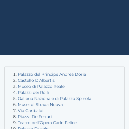
Palazzo del Principe Andrea Doria
Castello D'Albertis
Museo di Palazzo Reale
Palazzi dei Rolli
Galleria Nazionale di Palazzo Spinola
Musei di Strada Nuova
Via Garibaldi
Piazza De Ferrari
Teatro dell'Opera Carlo Felice
Palazzo Ducale